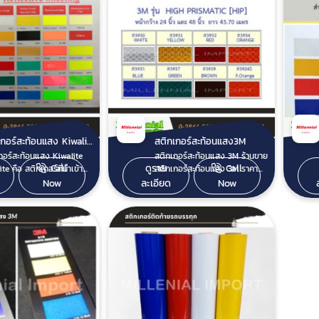
สติกเกอร์สะท้อนแสง Kiwalite
สติกเกอร์สะท้อนแสง3M
กอร์สะท้อนแสง Kiwalite
สติกเกอร์สะท้อนแสง 3M ร้านขาย
Call
ดูราย
Call
te คือ สติกเกอร์ที่นำเข้า
สติกเกอร์สะท้อนแสง 3M ราคา
ะเทศญี่ปุ่น เหมาะสำหรับ
ส่ง มีหลายสี หลายรุ่นให้เลือกตาม
Now
ละเอียด
Now
าย หรืองานที่ต้องการการ
ประเภทการใช้งาน มีทั้งสติกเกอร์
อนแสง เช่น ป้ายสัญญาณ
สะท้อนแสง 3M รุ่น
ปลอดภัยทางถนน ป้ายเตือน
COMMERCIAL
ี่ทางโค้ง งานป้ายจราจร
(610), ENGINEER PRISMATIC
 งานติดกรวยจราจร ติดเสา
(EGP), HIGH PRISMATIC
รล แบริเออร์ และอื่นๆ สติ
(HIP), DIAMOND3
 Kiwalite แต่ละรุ่นมี
(DG3), CARBON FIBER (เคฟ
บัติที่ต่างกัน ลูกค้าสามารถ
ร่า) เหมาะสำหรับงานป้ายสะท้อน
ี้ สติกเกอร์สะท้อน
แสง ป้ายจราจร ติดกรวยจราจร
iwalite รุ่น SAFETY หน้า
ติดเสาการ์ดเรล ติดแบริเออร์ ติด