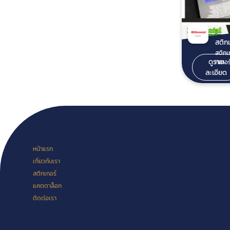
กว้าง
45.70
ปี* รูปถ่ายสติ๊กเกอร์ของจริง
- สติ
รุ่น SAFETY 
สติก
แสง K
สติกเกอ
หน้าก
ดูราย
กเกอร
ยาว 4
เลือกท
ละเอียด
3-5 ปี* สติกเกอร์
ยี่ห้
แสง K
จีนแด
PRISM
เหมาะ
ยาว 4
การสะ
5-7 ปี* **หมายเหตุ : ขึ้
ติดก
บริเว
ฉุกเฉ
สภาพอากาศ
งานในแต
ชนิดต่างๆ เ
สะท้อ
หน้าแรก
KIWA
3 รุ่นให้
กว้าง
เกี่ยวกับเรา
สะท้อ
มม. ย
เลือก ดังนี้ ส
สติกเกอร์
บันได
แสง NIK
แคตตาล็อก
เขตหน
สะท้อน
ต้อง
ติดต่อเรา
ใช้ติดโ
เรสเซ
KIWA