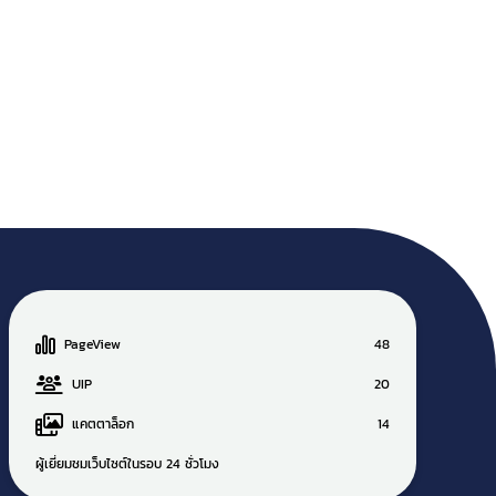
TIGER (REFLECTIVE SHEET)
หน้ากว้าง 62 ซม ยาว 45.70
เมตร เหมาะสำหรับงานป้ายที่
ต้องการการสะท้อนแสง ติดกรวย
จราจร ป้ายจราจร งานป้ายต่างๆ
PageView
48
UIP
20
แคตตาล็อก
14
ผู้เยี่ยมชมเว็บไซต์ในรอบ 24 ชั่วโมง