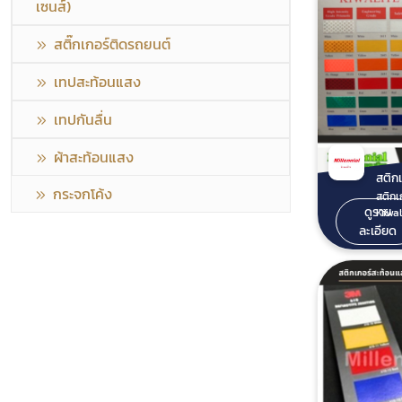
เซนส์)
สติ๊กเกอร์ติดรถยนต์
เทปสะท้อนแสง
เทปกันลื่น
ผ้าสะท้อนแสง
กระจกโค้ง
สติกเ
ดูราย
Kiwali
จากปร
ละเอียด
งานป้
สะท้
ความ
พื้นท
ต่างๆ
การ์ดเ
กเกอร์
คุณสม
เลือกใช้ ดังน
แสง K