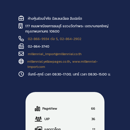
เมตร ผ้าญี่ปุ่น (9301) ขนาด 1นิ้ว 1.5 นิ้ว และ 2
นิ้ว ยาว 50 เมตร ผ้ากันไฟ (CSR1303-FR)
ขนาด 1นิ้ว และ 2 นิ้ว ยาว 25 เมตร ผ้ากันไฟ
ห้างหุ้นส่วนจำกัด มิลเลนเนียล อิมปอร์ต
(CSR1303-FR2Y, O) ผ้ากันไฟสีเขียว-เทา และ
177 ถนนพาณิชยการธนบุรี แขวงวัดท่าพระ เขตบางกอกใหญ่
ส้ม-เทา ขนาด 2 นิ้ว และ 3 นิ้ว ยาว 100 เมตร
กรุงเทพมหานคร 10600
02-866-9934 ต่อ 5
,
02-864-2902
02-864-3740
millennial_import@millennial.co.th
millennial.yellowpages.co.th
,
www.millennial-
import.com
จันทร์-ศุกร์ เวลา 08:30-17:00, เสาร์ เวลา 08:30-15:00 น.
PageView
66
UIP
36
แคตตาล็อก
12