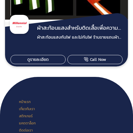
ผ้าสะท้อนแสงสำหรับติดเสื้อเพื่อความปลอดภัย
ผ้าสะท้อนแสงกันไฟ และไม่กันไฟ ร้านขายแถบผ้า
สะท้อนแสง ติดเสื้อ ติดกางเกง แถบผ้าสะท้อนแสง
ผ้ากันไฟและไม่กันไฟ เป็นผ้าลูกแก้วสำหรับเย็บติด
เสื้อผ้าทั่วไป ชุดพนักงาน ชุดดับเพลิง ชุดจราจร ชุด
ดูรายละเอียด
Call Now
พนักงานกวาดถนน ชุดเครื่องแบบ หรืออุปกรณ์
เพื่อความปลอดภัยต่างๆ เด่นสะดุดตา มองเห็นได้
ชัดในเวลากลางคืน เหมาะสำหรับเย็บติดบนผ้าทั่วไป
เช่น เสื้อคลุมด้านนอก, ชุดกันฝน, หรือเสื้อจราจร
ผ้าสะท้อนแสงแบบไม่กันไฟ สีเขียว-เทา และสีส้ม-
เทา (CS4003) ขนาด 1นิ้ว 1.5 นิ้ว และ 2 นิ้ว ยาว
50 เมตร ผ้าสะท้อนแสงสีเทาล้วน แบบซักน้ำ 50
หน้าแรก
น้ำ (CSR1303-6) และ แบบซักน้ำ 25 น้ำ
เกี่ยวกับเรา
(CSR1303-4) ขนาด 1นิ้ว 1.5 นิ้ว และ 2 นิ้ว ยาว
สติกเกอร์
50 เมตร ผ้าสะท้อนแสงสีส้ม (CSR6112) ขนาด
แคตตาล็อก
2 นิ้ว ยาว 50 เมตร ผ้ารีดสะท้อนแสงแบบไม่กัน
ไฟ สีเขียว-เทา (CSR5104) ขนาด 2 นิ้ว ยาว 100
ติดต่อเรา